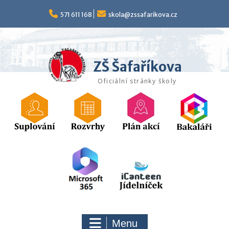
Skip
to
571 611 168
skola@zssafarikova.cz
content
ZŠ Šafaříkova
Oficiální stránky školy
Menu