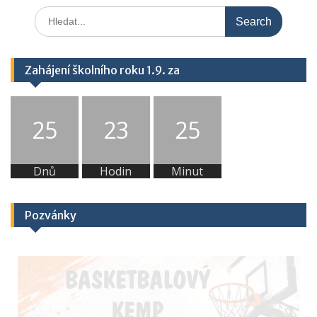
Search
for:
Zahájení školního roku 1.9. za
25
23
25
Dnů
Hodin
Minut
Pozvánky