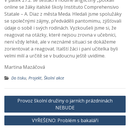
V pátek 27.2. se šesťáci v hodině angličtiny „potkali“
online se žáky italské školy Instituto Comprehensivo
Statale – A. Diaz z města Meda. Hledali jsme spolužáky
se společnými zájmy, předváděli pantomimu, zjišťovali
údaje o sobě i svých rodinách. Vyzkoušeli jsme si, že
reagovat na otázky, které nejsou zrovna v učebnici,
není vždy lehké, ale v neznámé situaci se dokážeme
zorientovat a reagovat. Italští žáci i paní učitelka byli
velmi milí a určitě se v budoucnu ještě uvidíme.
Martina Mazáčová
Do tisku
,
Projekt
,
Školní akce
Navigace
Provoz školní družiny o jarních prázdninách
pro
NEBUDE
příspěvek
VYŘEŠENO: Problém s bakaláři