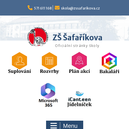
Skip
to
571 611 168
skola@zssafarikova.cz
content
ZŠ Šafaříkova
Oficiální stránky školy
Menu