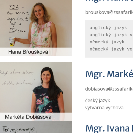
brouskova@zssafarik
anglický jazyk

anglický jazyk v
německý jazyk

německý jazyk vo
Mgr. Marké
dobiasova@zssafarik
český jazyk
výtvarná výchova
Mgr. Ivana