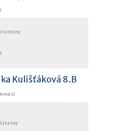
z
olitelný
i
ika Kulišťáková 8.B
kova.cz
litelný