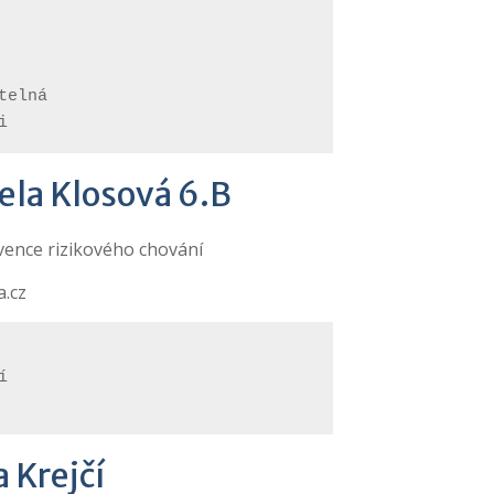
telná
i
ela Klosová 6.B
vence rizikového chování
a.cz
í
 Krejčí