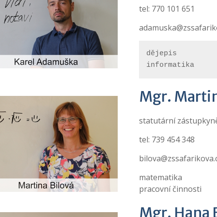
tel: 770 101 651
adamuska@zssafarik
dějepis

informatika
Mgr. Martin
statutární zástupkyně
tel: 739 454 348
bilova@zssafarikova.
matematika
pracovní činnosti
Mgr. Hana 