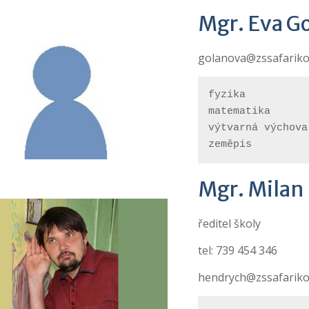
Mgr. Eva G
golanova@zssafariko
fyzika
matematika
výtvarná výchova
zeměpis
Mgr. Milan
ředitel školy
tel: 739 454 346
hendrych@zssafarikov