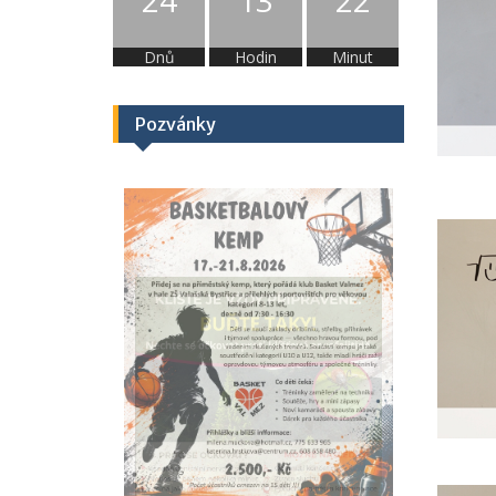
24
13
22
Dnů
Hodin
Minut
Pozvánky