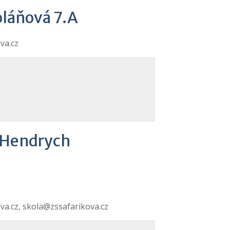
oláňová 7.A
va.cz
 Hendrych
a.cz, skola@zssafarikova.cz