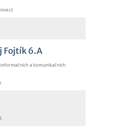
ova.cz
 Fojtík 6.A
i informačních a komunikačních
z
í