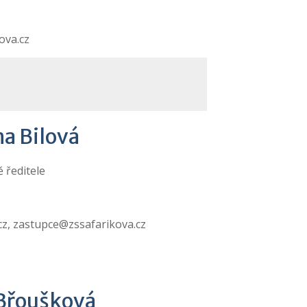
ova.cz
a Bilová
 ředitele
cz, zastupce@zssafarikova.cz
Břoušková