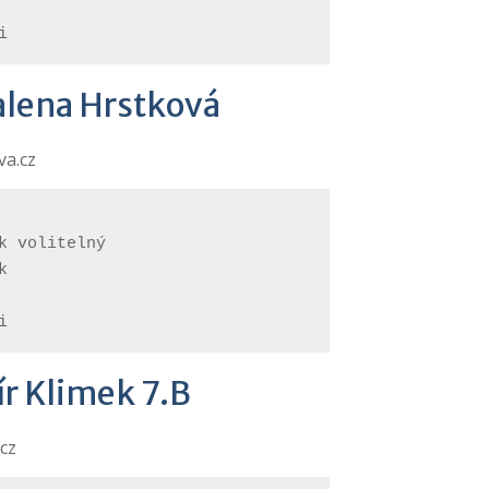
i
lena Hrstková
va.cz
k volitelný
k
i
r Klimek 7.B
cz