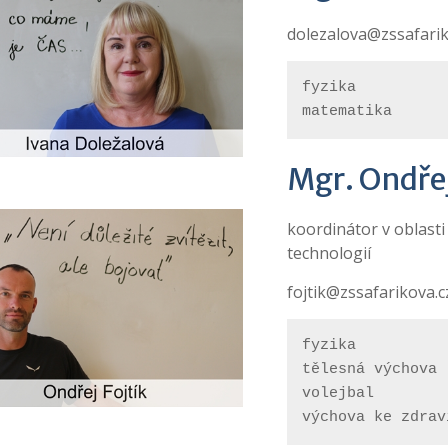
dolezalova@zssafarik
fyzika

matematika
Mgr. Ondřej
koordinátor v oblast
technologií
fojtik@zssafarikova.c
fyzika
tělesná výchova
volejbal
výchova ke zdrav