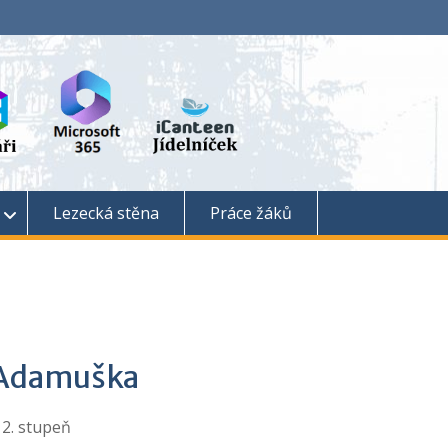
Lezecká stěna
Práce žáků
 Adamuška
 2. stupeň