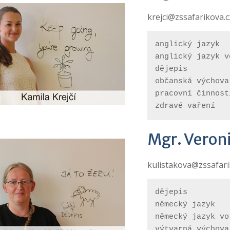
krejci@zssafarikova.c
anglický jazyk
anglický jazyk v
dějepis
občanská výchova
pracovní činnost
zdravé vaření
Mgr. Veron
kulistakova@zssafari
dějepis
německý jazyk
německý jazyk vo
výtvarná výchova