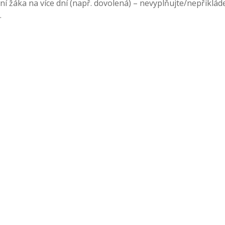
í žáka na více dní (např. dovolená) – nevyplňujte/nepřiklád
.