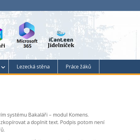
Lezecká stěna
Práce žáků
vím systému Bakaláři – modul Komens.
zkopírovat a doplnit text. Podpis potom není
ů.