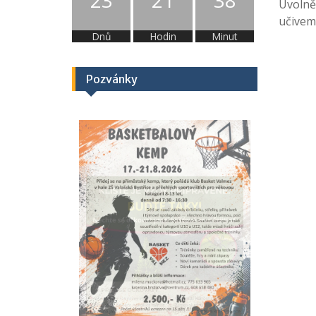
23
21
38
Uvolněn
učivem
Dnů
Hodin
Minut
Pozvánky