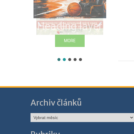
Heading layer
MORE
Archiv článků
Archiv
článků